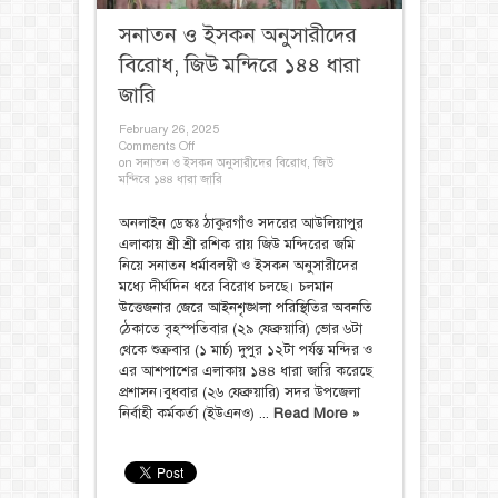
সনাতন ও ইসকন অনুসারীদের
বিরোধ, জিউ মন্দিরে ১৪৪ ধারা
জারি
February 26, 2025
Comments Off
on সনাতন ও ইসকন অনুসারীদের বিরোধ, জিউ
মন্দিরে ১৪৪ ধারা জারি
অনলাইন ডেস্কঃ ঠাকুরগাঁও সদরের আউলিয়াপুর
এলাকায় শ্রী শ্রী রশিক রায় জিউ মন্দিরের জমি
নিয়ে সনাতন ধর্মাবলম্বী ও ইসকন অনুসারীদের
মধ্যে দীর্ঘদিন ধরে বিরোধ চলছে। চলমান
উত্তেজনার জেরে আইনশৃঙ্খলা পরিস্থিতির অবনতি
ঠেকাতে বৃহস্পতিবার (২৯ ফেব্রুয়ারি) ভোর ৬টা
থেকে শুক্রবার (১ মার্চ) দুপুর ১২টা পর্যন্ত মন্দির ও
এর আশপাশের এলাকায় ১৪৪ ধারা জারি করেছে
প্রশাসন।বুধবার (২৬ ফেব্রুয়ারি) সদর উপজেলা
নির্বাহী কর্মকর্তা (ইউএনও) ...
Read More »