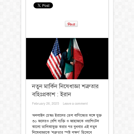
নতুন মার্কিন নিষেধাজ্ঞা শত্রুতার
বহিঃপ্রকাশ : ইরান
February 26, 2025
Leave a comment
অনলাইন ডেস্কঃ ইরানের তেল বাণিজ্যের সঙ্গে যুক্ত
৩০ জনেরও বেশি ব্যক্তি ও জাহাজকে ওয়াশিংটন
কালো তালিকাভুক্ত করার পর বুধবার এই নতুন
নিষেধাজ্ঞাকে ‘শত্রুতার স্পষ্ট লক্ষণ’ হিসেবে