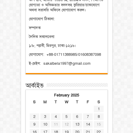
কপি ছবি, জাতীয় পরিচয়পত্র, চারিত্রিক সনদ, শিক্ষাগত
যোগ্যতা ও অভিজ্ঞতার সনদসহ কুরিয়ার/ডাকযোগে
অথবা সরাসরি অফিসে যোগাযোগ করুন।
যোগাযোগ ঠিকানা:
সম্পাদক
দৈনিক সকালবেলা
১/৮, পল্লবী, মিরপুর, ঢাকা-১২১৬।
যোগাযোগ: +88-01711388985/01608387098
ই-মেইল: sakalbela1997@gmail.com
আর্কাইভ
February 2025
S
M
T
W
T
F
S
1
2
3
4
5
6
7
8
9
10
11
12
13
14
15
16
17
18
19
20
21
22