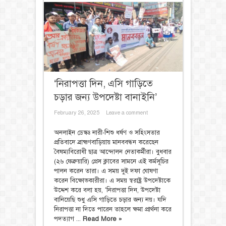
‘নিরাপত্তা দিন, এসি গাড়িতে
চড়ার জন্য উপদেষ্টা বানাইনি’
February 26, 2025
Leave a comment
অনলাইন ডেস্কঃ নারী-শিশু ধর্ষণ ও সহিংসতার
প্রতিবাদে ব্রাহ্মণবাড়িয়ায় মানববন্ধন করেছেন
বৈষম্যবিরোধী ছাত্র আন্দোলন নেতাকর্মীরা। বুধবার
(২৬ ফেব্রুয়ারি) প্রেস ক্লাবের সামনে এই কর্মসূচির
পালন করেন তারা। এ সময় দুই দফা ঘোষণা
করেন বিক্ষোভকারীরা। এ সময় স্বরাষ্ট্র উপদেষ্টাকে
উদ্দেশ করে বলা হয়, ‘নিরাপত্তা দিন, উপদেষ্টা
বানিয়েছি শুধু এসি গাড়িতে চড়ার জন্য নয়। যদি
নিরাপত্তা না দিতে পারেন তাহলে ক্ষমা প্রার্থনা করে
পদত্যাগ ...
Read More »