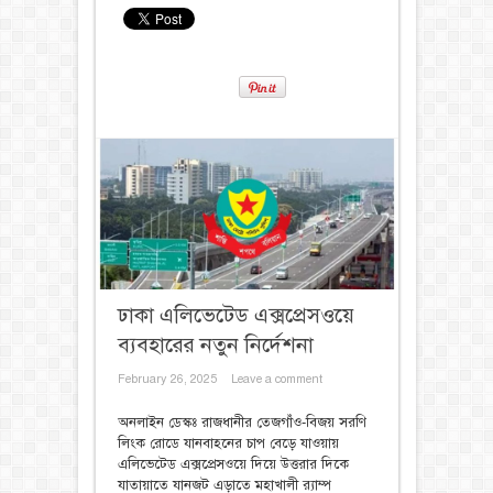
ঢাকা এলিভেটেড এক্সপ্রেসওয়ে
ব্যবহারের নতুন নির্দেশনা
February 26, 2025
Leave a comment
অনলাইন ডেস্কঃ রাজধানীর তেজগাঁও-বিজয় সরণি
লিংক রোডে যানবাহনের চাপ বেড়ে যাওয়ায়
এলিভেটেড এক্সপ্রেসওয়ে দিয়ে উত্তরার দিকে
যাতায়াতে যানজট এড়াতে মহাখালী র‍্যাম্প