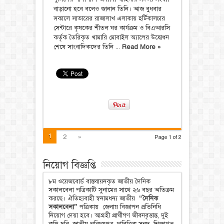
বাড়ানো হবে বলেও জানান তিনি। আজ বুধবার
সকালে সাভারের রাজালাখ এলাকায় হর্টিকালচার
সেন্টারে কৃষকের শীতল ঘর কার্যক্রম ও বিএআরসি
কর্তৃক তৈরিকৃত খামারি মোবাইল অ্যাপের উদ্বোধন
শেষে সাংবাদিকদের তিনি ...
Read More »
1
2
»
Page 1 of 2
নিয়োগ বিজ্ঞপ্তি
৮ম ওয়েজবোর্ড বাস্তবায়নকৃত জাতীয় দৈনিক
সকালবেলা পত্রিকাটি সুনামের সাথে ২৬ বছর অতিক্রম
করছে। ঐতিহ্যবাহী স্বনামধন্য জাতীয়
“দৈনিক
সকালবেলা”
পত্রিকায় জেলায় বিজ্ঞাপন প্রতিনিধি
নিয়োগ দেয়া হবে। আগ্রহী প্রার্থীগণ জীবনবৃত্তান্ত, দুই