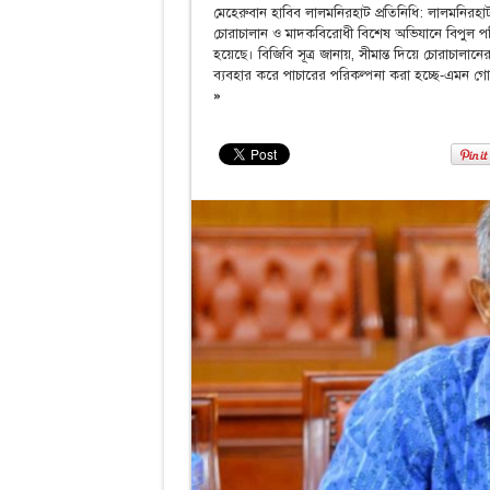
মেহেরুবান হাবিব লালমনিরহাট প্রতিনিধি: ‎লালমনিরহাট ব
চোরাচালান ও মাদকবিরোধী বিশেষ অভিযানে বিপুল 
হয়েছে। ‎বিজিবি সূত্র জানায়, সীমান্ত দিয়ে চোরাচালা
ব্যবহার করে পাচারের পরিকল্পনা করা হচ্ছে-এমন গো
»