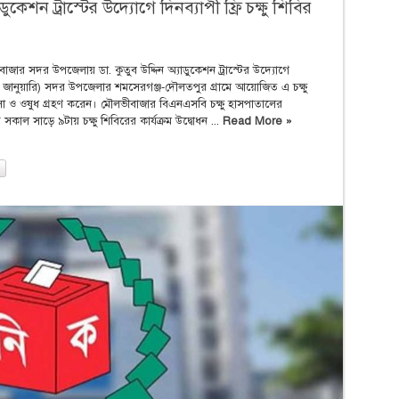
কেশন ট্রাস্টের উদ্যোগে দিনব্যাপী ফ্রি চক্ষু শিবির
জার সদর উপজেলায় ডা. কুতুব উদ্দিন অ্যাডুকেশন ট্রাস্টের উদ্যোগে
র (৫ জানুয়ারি) সদর উপজেলার শমসেরগঞ্জ-দৌলতপুর গ্রামে আয়োজিত এ চক্ষু
িকিৎসা ও ওষুধ গ্রহণ করেন। মৌলভীবাজার বিএনএসবি চক্ষু হাসপাতালের
 সাড়ে ৯টায় চক্ষু শিবিরের কার্যক্রম উদ্বোধন ...
Read More »