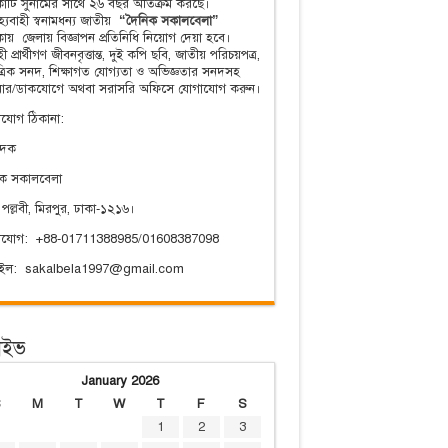
িকাটি সুনামের সাথে ২৬ বছর অতিক্রম করছে।
্যবাহী স্বনামধন্য জাতীয়
“দৈনিক সকালবেলা”
িকায় জেলায় বিজ্ঞাপন প্রতিনিধি নিয়োগ দেয়া হবে।
ী প্রার্থীগণ জীবনবৃত্তান্ত, দুই কপি ছবি, জাতীয় পরিচয়পত্র,
ত্রিক সনদ, শিক্ষাগত যোগ্যতা ও অভিজ্ঞতার সনদসহ
য়ার/ডাকযোগে অথবা সরাসরি অফিসে যোগাযোগ করুন।
যোগ ঠিকানা:
াদক
িক সকালবেলা
 পল্লবী, মিরপুর, ঢাকা-১২১৬।
াযোগ: +88-01711388985/01608387098
েইল: sakalbela1997@gmail.com
াইভ
January 2026
S
M
T
W
T
F
S
1
2
3