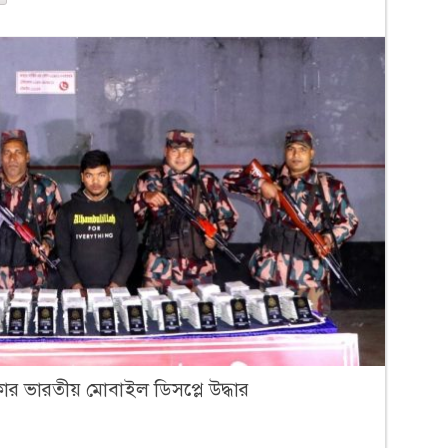
র ভারতীয় মোবাইল ডিসপ্লে উদ্ধার