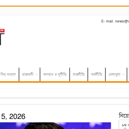
E- mail: news@
বিশ্ব সংবাদ
রাজধানী
অপরাধ ও দূর্নীতি
রাজনীতি
অর্থনীতি
খেলাধুলা
আ.লীগ নেতারা
 5, 2026
নিয়োগ
৮ম ও