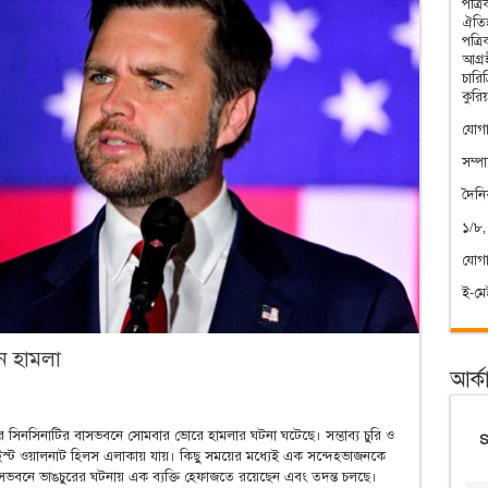
পত্র
ঐতিহ
পত্র
আগ্রহ
চারি
কুরি
যোগা
সম্প
দৈন
১/৮,
যোগ
ই-ম
নে হামলা
আর্ক
ন্সের সিনসিনাটির বাসভবনে সোমবার ভোরে হামলার ঘটনা ঘটেছে। সম্ভাব্য চুরি ও
ুত ইস্ট ওয়ালনাট হিলস এলাকায় যায়। কিছু সময়ের মধ্যেই এক সন্দেহভাজনকে
বাসভবনে ভাঙচুরের ঘটনায় এক ব্যক্তি হেফাজতে রয়েছেন এবং তদন্ত চলছে।