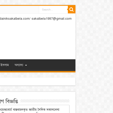
dainiksakalbela.com/ sakalbela1997@gmail.com
ইসলাম
অন্যান্য
 বিজ্ঞপ্তি
য়েজবোর্ড বাস্তবায়নকৃত জাতীয় দৈনিক সকালবেলা