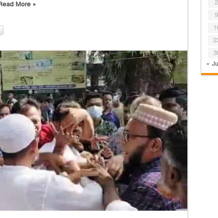
2
Read More »
9
1
2
3
« Ju