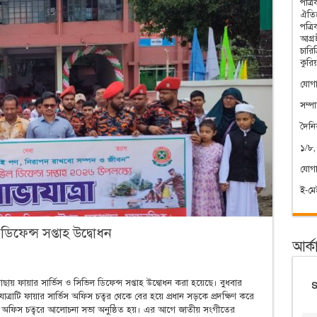
পত্র
ঐতিহ
পত্র
আগ্রহ
চারি
কুরি
যোগা
সম্প
দৈন
১/৮,
যোগ
ই-ম
ডিফেন্স সপ্তাহ উদ্বোধন
আর্ক
গাছায় ফায়ার সার্ভিস ও সিভিল ডিফেন্স সপ্তাহ উদ্বোধন করা হয়েছে। বুধবার
ত্রাটি ফায়ার সার্ভিস অফিস চত্বর থেকে বের হয়ে প্রধান সড়কে প্রদক্ষিণ করে
িস অফিস চত্বরে আলোচনা সভা অনুষ্ঠিত হয়। এর আগে জাতীয় সংগীতের