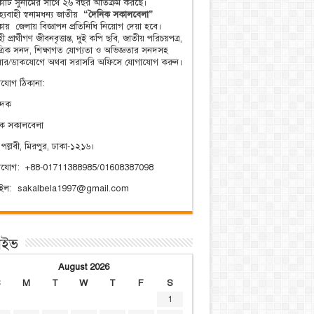
িকাটি সুনামের সাথে ২৬ বছর অতিক্রম করছে।
্যবাহী স্বনামধন্য জাতীয়
“দৈনিক সকালবেলা”
িকায় জেলায় বিজ্ঞাপন প্রতিনিধি নিয়োগ দেয়া হবে।
ী প্রার্থীগণ জীবনবৃত্তান্ত, দুই কপি ছবি, জাতীয় পরিচয়পত্র,
ত্রিক সনদ, শিক্ষাগত যোগ্যতা ও অভিজ্ঞতার সনদসহ
য়ার/ডাকযোগে অথবা সরাসরি অফিসে যোগাযোগ করুন।
যোগ ঠিকানা:
াদক
িক সকালবেলা
 পল্লবী, মিরপুর, ঢাকা-১২১৬।
াযোগ: +88-01711388985/01608387098
েইল: sakalbela1997@gmail.com
াইভ
August 2026
S
M
T
W
T
F
S
1