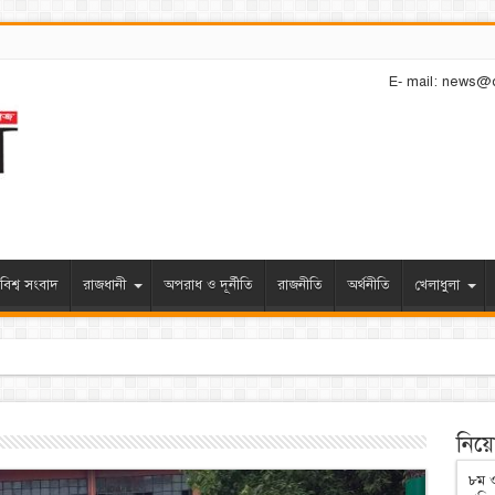
E- mail: news@
বিশ্ব সংবাদ
রাজধানী
অপরাধ ও দূর্নীতি
রাজনীতি
অর্থনীতি
খেলাধুলা
িণতি আ.লীগের চেয়েও ভয়াবহ হবে: ছাত্রশিবির সভাপ
নিয়োগ
৮ম ও