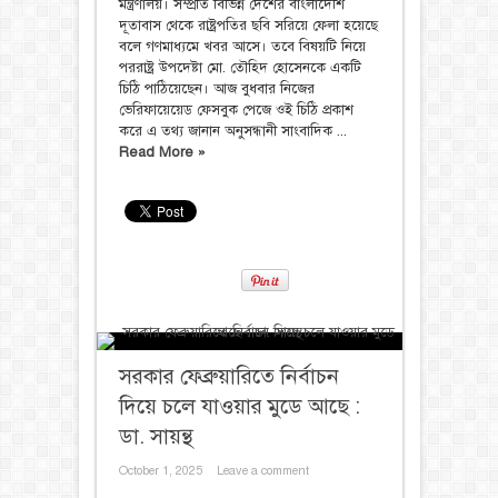
মন্ত্রণালয়। সম্প্রতি বিভিন্ন দেশের বাংলাদেশি
দূতাবাস থেকে রাষ্ট্রপতির ছবি সরিয়ে ফেলা হয়েছে
বলে গণমাধ্যমে খবর আসে। তবে বিষয়টি নিয়ে
পররাষ্ট্র উপদেষ্টা মো. তৌহিদ হোসেনকে একটি
চিঠি পাঠিয়েছেন। আজ বুধবার নিজের
ভেরিফায়েয়েড ফেসবুক পেজে ওই চিঠি প্রকাশ
করে এ তথ্য জানান অনুসন্ধানী সাংবাদিক ...
Read More »
সরকার ফেব্রুয়ারিতে নির্বাচন
দিয়ে চলে যাওয়ার মুডে আছে :
ডা. সায়ন্থ
October 1, 2025
Leave a comment