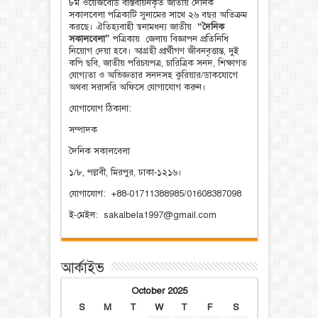
৮ম ওয়েজবোর্ড বাস্তবায়নকৃত জাতীয় দৈনিক
সকালবেলা পত্রিকাটি সুনামের সাথে ২৬ বছর অতিক্রম
করছে। ঐতিহ্যবাহী স্বনামধন্য জাতীয়
“দৈনিক
সকালবেলা”
পত্রিকায় জেলায় বিজ্ঞাপন প্রতিনিধি
নিয়োগ দেয়া হবে। আগ্রহী প্রার্থীগণ জীবনবৃত্তান্ত, দুই
কপি ছবি, জাতীয় পরিচয়পত্র, চারিত্রিক সনদ, শিক্ষাগত
যোগ্যতা ও অভিজ্ঞতার সনদসহ কুরিয়ার/ডাকযোগে
অথবা সরাসরি অফিসে যোগাযোগ করুন।
যোগাযোগ ঠিকানা:
সম্পাদক
দৈনিক সকালবেলা
১/৮, পল্লবী, মিরপুর, ঢাকা-১২১৬।
যোগাযোগ: +88-01711388985/01608387098
ই-মেইল: sakalbela1997@gmail.com
আর্কাইভ
October 2025
S
M
T
W
T
F
S