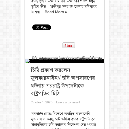
কাছে পূজার উৎসব মলিন, উৎসবের গল্পে শুধুই
স্মৃতির ভীড়। ‎ ‎গাজীপুর সদর উপজেলার মনিপুরের
বিশিয়া ...
Read More »
চিঠি প্রকাশ করলেন
জুলকারনাইন// ছবি অপসারণের
ঘটনায় পররাষ্ট্র উপদেষ্টাকে
রাষ্ট্রপতির চিঠি
October 1, 2025
Leave a comment
অনলাইন ডেস্কঃ বিদেশে অবস্থিত বাংলাদেশি
দূতাবাস ও কনস্যুলেট অফিস থেকে রাষ্ট্রপতি মো.
সাহাবুদ্দিনের ছবি সরানোর নির্দেশনা দেয় পররাষ্ট্র