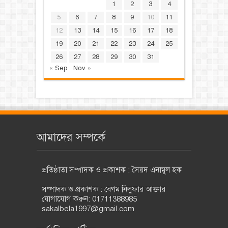
1
2
3
4
5
6
7
8
9
10
11
12
13
14
15
16
17
18
19
20
21
22
23
24
25
26
27
28
29
30
31
« Sep
Nov »
আমাদের সম্পর্কে
প্রতিষ্ঠাতা সম্পাদক ও প্রকাশক : সৈয়দ এনামুল হক
সম্পাদক ও প্রকাশক : বেগম নিলুফার আক্তার
যোগাযোগ করুন: 01711388985
sakalbela1997@gmail.com