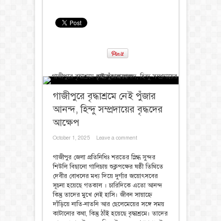
গাজীপুরে বৃদ্ধাশ্রমে নেই পুঁজার
আনন্দ, হিন্দু সম্প্রদায়ের বৃদ্ধদের
আক্ষেপ
October 1, 2025
Leave a comment
গাজীপুর জেলা প্রতিনিধিঃ ‎শরতের স্নিগ্ধ সুন্দর
শিউলি বিছানো গালিচায় শুক্লপক্ষের ষষ্ঠী তিথিতে
দেবীর বোধনের মধ্য দিয়ে দুর্গার জয়োৎসবের
সূচনা হয়েছে গতকাল । চারিদিকে এতো আনন্দ
কিন্তু তাদের মুখে নেই হাসি। জীবন সায়াহ্নে
দাঁড়িয়ে নাতি-নাতনি আর ছেলেমেয়ের সঙ্গে সময়
কাটানোর কথা, কিন্তু ঠাঁই হয়েছে বৃদ্ধাশ্রমে। তাদের