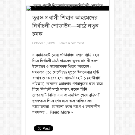
তুরস্ক প্রবাসী শিহাব আহমেদের
নির্বাচনী শোডাউন—মাঠে নতুন
চমক
October 1, 2025
Leave a comment
লালমনিরহাট জেলা প্রতিনিধিঃ বিশাল গাড়ি বহর
নিয়ে নির্বাচনী মাঠে নামলেন তুরস্ক প্রবাসী তরুণ
উদ্যোক্তা ও সমাজসেবক শিহাব আহমেদ।
মঙ্গলবার (৩০ সেপ্টেম্বর) দুপুরে উপজেলার ঘুণ্টি
বাজার থেকে বের হয়ে লালমনিরহাট-১ (হাতীবান্ধা-
পাটগ্রাম) আসনের প্রচারনায় গণমানুষের দ্বারে দ্বারে
গিয়ে নির্বাচনী মাঠে সাক্ষাৎ করেন তিনি।
রোডশোটি বিভিন্ন এলাকা প্রদক্ষিণ শেষে বুড়িমারী
স্থলবন্দরে গিয়ে শেষ হবে বলে জানিয়েছেন
আয়োজকরা। ‎রোডশো শুরুর আগে ও চলাকালীন
পথসভায় ...
Read More »