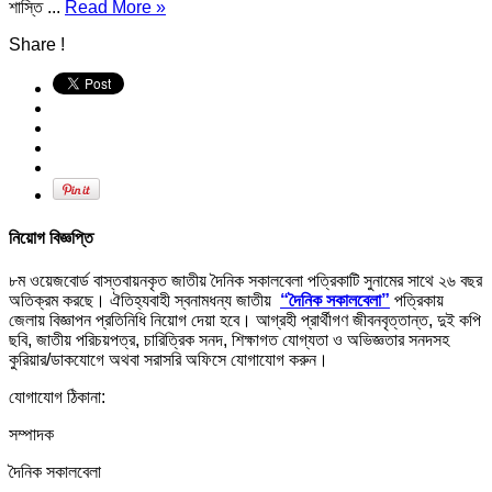
শাস্তি ...
Read More »
Share !
নিয়োগ বিজ্ঞপ্তি
৮ম ওয়েজবোর্ড বাস্তবায়নকৃত জাতীয় দৈনিক সকালবেলা পত্রিকাটি সুনামের সাথে ২৬ বছর
অতিক্রম করছে। ঐতিহ্যবাহী স্বনামধন্য জাতীয়
“দৈনিক সকালবেলা”
পত্রিকায়
জেলায় বিজ্ঞাপন প্রতিনিধি নিয়োগ দেয়া হবে। আগ্রহী প্রার্থীগণ জীবনবৃত্তান্ত, দুই কপি
ছবি, জাতীয় পরিচয়পত্র, চারিত্রিক সনদ, শিক্ষাগত যোগ্যতা ও অভিজ্ঞতার সনদসহ
কুরিয়ার/ডাকযোগে অথবা সরাসরি অফিসে যোগাযোগ করুন।
যোগাযোগ ঠিকানা:
সম্পাদক
দৈনিক সকালবেলা