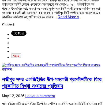
স্বনির্ভর’ এই প্রতিপাদ্যকে সামনে রেখে গাজীপুর সিটি কর্পোরেশনের উদ্যোগে মঙ্গলবার
মহানগরের আটটি জোনে একযোগে শুরু হয়েছে কর মেলা-২০২৬। নগরবাসীকে কর
প্রদানে উৎসাহিত করা, বকেয়া কর আদায় বৃদ্ধি এবং সিটি কর্পোরেশনের আর্থিক সক্ষমতা
জোরদার করতেই এই আয়োজন করা হয়েছে। ‎গাজীপুর সিটি কর্পোরেশনের অঞ্চল-৪ এর
আঞ্চলিক কার্যালয়ে আনুষ্ঠানিকভাবে কর মেলার ...
Read More »
Share !
লক্ষ্মীপুর সদর এলজিইডির উপ-সহকারী প্রকৌশলীকে ঘিরে
প্রকাশিত মিথ্যা সংবাদের প্রতিবাদ
May 12, 2026
Leave a comment
মো. রবিউস সানি আকাশ স্টাফ রিপোর্টারঃ লক্ষ্মীপুর সদর উপজেলা এলজিইডির উপ-সহকারী