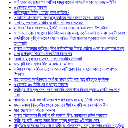
জবি ঢাকা কলেজের পর আলিয়া মাদ্রাসাতেও সংঘর্ষে জড়াল ছাত্রদল-শিবির
৯ জেলায় বন্যার আভাস
পাকিস্তানে নিষিদ্ধ হচ্ছে আল জাজিরা?
৫ আগস্ট উপলক্ষ্যে দেশজুড়ে র‌্যাবের নিরাপত্তাব্যবস্থা জোরদার
ঢাকাসহ ১৩ জেলায় বৃষ্টির আভাস, নদীবন্দরে সতর্কতা
হাসিনার বিষয়ে ভারতের হাইকমিশনারের সঙ্গে যে কথা হলো উপদেষ্টার
জামায়াতে গেলে মানুষের হিতাহিতজ্ঞান থাকে না, কর্নেল অলি তার বাস্তব উদাহরণ
রাজনীতিকে কৃত্রিমভাবে সংসদের বাইরে নিয়ে যাওয়ার প্রবণতা কাজ করছে:
তথ্যমন্ত্রী
জুলাই গণহত্যায় জড়িত পুলিশ কর্মকর্তাদের বিষয়ে বেরিয়ে এলো চাঞ্চল্যকর তথ্য
১ বছর পর্যন্ত শিশুকে যেসব টিকা দিতে হয়
বেনজীর ইস্যুতে যে তথ্য দিলেন পররাষ্ট্র উপদেষ্টা
ঝড়-বৃষ্টি নিয়ে সুখবর দিল আবহাওয়া অফিস
বর্তমান সংসদের দিকে দেশের ৩৬ কোটি চোখ নিবদ্ধ হয়ে আছে: ভারপ্রাপ্ত
স্পিকার
মতপ্রকাশের স্বাধীনতার অর্থ যা ইচ্ছা তাই বলা নয়: রাষ্ট্রদূত মুশফিক
৭ জেলায় ৬০ কিমি বেগে ঝড়ের আভাস
লক্ষ্মীপুরে খাল পুনঃখনন শেষে সরকারি কোষাগারে ফিরল প্রায় ১ কোটি ৮০ লাখ
টাকা
পরিবর্তনের কথা বললেই এদেশে প্রাণ দিতে হয়েছে: মির্জা ফখরুল
সম্ভাবনাময় ক্রিকেটার থেকে যেভাবে শীর্ষ সন্ত্রাসী হলেন ডেভিড ইমন
সারা দেশে টানা বর্ষণের আভাস
জুলাই আন্দোলনে বিএনপির কী অবদান ছিল, জানালেন রুমিন ফারহানা
লক্ষ্মীপুরে মাটি খননের সময় মিলল যুদ্ধে ব্যবহৃত ৩টি মর্টার শেল
গাকৃবিতে কাঁঠালের বীজ থেকে ঘনীভূত খনিজসমৃদ্ধ খাদ্য উপাদান তৈরির প্রযুক্তি