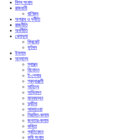
বিশ্ব সংবাদ
রাজধানী
বাণিজ্য
অপরাধ ও দূর্নীতি
রাজনীতি
অর্থনীতি
খেলাধুলা
ক্রিকেট
ফুটবল
ইসলাম
অন্যান্য
স্বাস্থ্য
বিনোদন
ই-পেপার
শ্রদ্ধাঞ্জলী
সাহিত্য
অভিনন্দন
মানববন্ধন
দুর্ঘটনা
আবহাওয়া
নিয়মিত-কলাম
জনতার-কলাম
কবিতা
প্রতিবেদন
কৃষি সংবাদ