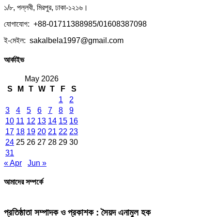
১/৮, পল্লবী, মিরপুর, ঢাকা-১২১৬।
যোগাযোগ: +88-01711388985/01608387098
ই-মেইল: sakalbela1997@gmail.com
আর্কাইভ
May 2026
S
M
T
W
T
F
S
1
2
3
4
5
6
7
8
9
10
11
12
13
14
15
16
17
18
19
20
21
22
23
24
25
26
27
28
29
30
31
« Apr
Jun »
আমাদের সম্পর্কে
প্রতিষ্ঠাতা সম্পাদক ও প্রকাশক : সৈয়দ এনামুল হক