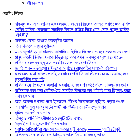
জীবনযাপন
ব্রেকিং নিউজ
মাকসুদ কামাল ও জাফর ইকবালসহ ৮ জনের বিরুদ্ধে তদন্ত প্রতিবেদন দাখিল
সেদিন হাসিনা-রেহানাকে সামরিক বিমানে উঠিয়ে দিয়ে কেন নেমে পড়েন তারিক
সিদ্দিকী?
ঢাকাসহ যেসব অঞ্চলে বজ্রবৃষ্টির আভাস
তিন বিভাগে বন্যার পূর্বাভাস
এবার জুলাই হত্যা মামলার আসামিকে ছিনিয়ে নিলেন স্বেচ্ছাসেবক দলের নেতা
মানুষ কতটা নির্লজ্জ, দলকে বিভ্রান্ত করে এখন অবাস্তব স্বপ্ন দেখাচ্ছেন
হাসিনার বক্তব্য ইস্যুতে পররাষ্ট্র মন্ত্রণালয়ের প্রতিবাদ
জুলাই গণ–অভ্যুত্থান দিবসের অনুষ্ঠানে রাষ্ট্রপতির সামনেই হট্টগোল
ছাত্রদলকে না সামলালে এই সরকারের পরিণতি আ.লীগের চেয়েও ভয়াবহ হবে:
ছাত্রশিবির সভাপতি
হাসিনার দেশত্যাগের অজানা অধ্যায়, ২ বছর পর উঠে এলো চাঞ্চল্যকর তথ্য
হাসিনাকে বহন করা হেলিকপ্টার-সামরিক বিমানের চার পাইলট কারা ছিলেন, তারা
এখন কোথায়
আল-আকসা দখলের পথে ইসরাইল, বিশ্বে উত্তেজনা ছড়িয়ে পড়ার শঙ্কা
এনসিপির যুগ্ম সদস্যসচিব গাজী সালাউদ্দীন তানভীর গ্রেফতার
মুজিব পরদেশী কারাগারে
তিস্তার পানি বিপৎসীমার ১৩ সেন্টিমিটার ওপরে
‘জুলাই গণ-অভ্যুত্থান’ দিবস আজ
স্বাধীনতাবিরোধীরা এদেশে বেয়াদবের সৃষ্টি করেছে ——–এ্যানি চৌধুরী
দিল্লিতে শেখ হাসিনার গণমাধ্যমে ভাষণ নিয়ে যা বলছে ভারত