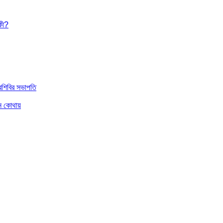
িকী?
রশিবির সভাপতি
খন কোথায়