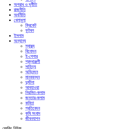
অপরাধ ও দূর্নীতি
রাজনীতি
অর্থনীতি
খেলাধুলা
ক্রিকেট
ফুটবল
ইসলাম
অন্যান্য
স্বাস্থ্য
বিনোদন
ই-পেপার
শ্রদ্ধাঞ্জলী
সাহিত্য
অভিনন্দন
মানববন্ধন
দুর্ঘটনা
আবহাওয়া
নিয়মিত-কলাম
জনতার-কলাম
কবিতা
প্রতিবেদন
কৃষি সংবাদ
জীবনযাপন
ব্রেকিং নিউজ