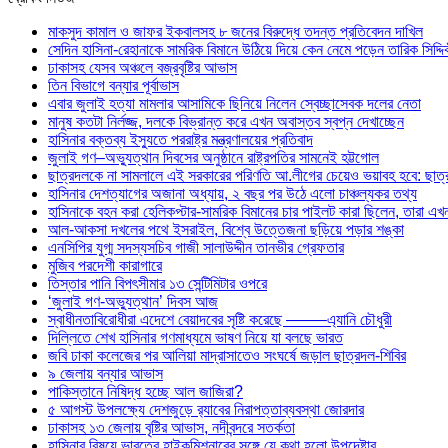
মাকসুদ কামাল ও জাফর ইকবালসহ ৮ জনের বিরুদ্ধে তদন্ত প্রতিবেদন দাখিল
সেদিন হাসিনা-রেহানাকে সামরিক বিমানে উঠিয়ে দিয়ে কেন নেমে পড়েন তারিক সিদ্দ
ঢাকাসহ যেসব অঞ্চলে বজ্রবৃষ্টির আভাস
তিন বিভাগে বন্যার পূর্বাভাস
এবার জুলাই হত্যা মামলার আসামিকে ছিনিয়ে নিলেন স্বেচ্ছাসেবক দলের নেতা
মানুষ কতটা নির্লজ্জ, দলকে বিভ্রান্ত করে এখন অবাস্তব স্বপ্ন দেখাচ্ছেন
হাসিনার বক্তব্য ইস্যুতে পররাষ্ট্র মন্ত্রণালয়ের প্রতিবাদ
জুলাই গণ–অভ্যুত্থান দিবসের অনুষ্ঠানে রাষ্ট্রপতির সামনেই হট্টগোল
ছাত্রদলকে না সামলালে এই সরকারের পরিণতি আ.লীগের চেয়েও ভয়াবহ হবে: ছাত্
হাসিনার দেশত্যাগের অজানা অধ্যায়, ২ বছর পর উঠে এলো চাঞ্চল্যকর তথ্য
হাসিনাকে বহন করা হেলিকপ্টার-সামরিক বিমানের চার পাইলট কারা ছিলেন, তারা এ
আল-আকসা দখলের পথে ইসরাইল, বিশ্বে উত্তেজনা ছড়িয়ে পড়ার শঙ্কা
এনসিপির যুগ্ম সদস্যসচিব গাজী সালাউদ্দীন তানভীর গ্রেফতার
মুজিব পরদেশী কারাগারে
তিস্তার পানি বিপৎসীমার ১৩ সেন্টিমিটার ওপরে
‘জুলাই গণ-অভ্যুত্থান’ দিবস আজ
স্বাধীনতাবিরোধীরা এদেশে বেয়াদবের সৃষ্টি করেছে ——–এ্যানি চৌধুরী
দিল্লিতে শেখ হাসিনার গণমাধ্যমে ভাষণ নিয়ে যা বলছে ভারত
জবি ঢাকা কলেজের পর আলিয়া মাদ্রাসাতেও সংঘর্ষে জড়াল ছাত্রদল-শিবির
৯ জেলায় বন্যার আভাস
পাকিস্তানে নিষিদ্ধ হচ্ছে আল জাজিরা?
৫ আগস্ট উপলক্ষ্যে দেশজুড়ে র‌্যাবের নিরাপত্তাব্যবস্থা জোরদার
ঢাকাসহ ১৩ জেলায় বৃষ্টির আভাস, নদীবন্দরে সতর্কতা
হাসিনার বিষয়ে ভারতের হাইকমিশনারের সঙ্গে যে কথা হলো উপদেষ্টার