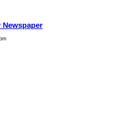
ily Newspaper
com