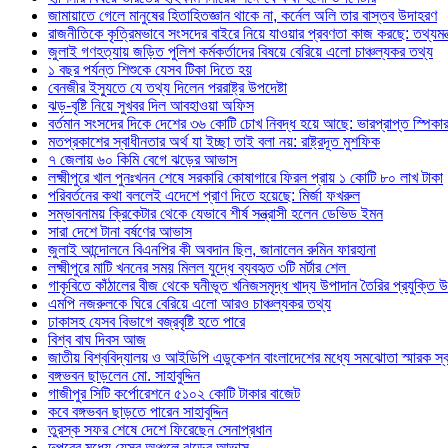
জামায়াতে গেলে মানুষের হিতাহিতজ্ঞান থাকে না, কর্নেল অলি তার বাস্তব উদাহরণ
রাজনীতিকে কৃত্রিমভাবে সংসদের বাইরে নিয়ে যাওয়ার প্রবণতা কাজ করছে: তথ্যমন্ত
জুলাই গণহত্যায় জড়িত পুলিশ কর্মকর্তাদের বিষয়ে বেরিয়ে এলো চাঞ্চল্যকর তথ্য
১ বছর পর্যন্ত শিশুকে যেসব টিকা দিতে হয়
বেনজীর ইস্যুতে যে তথ্য দিলেন পররাষ্ট্র উপদেষ্টা
ঝড়-বৃষ্টি নিয়ে সুখবর দিল আবহাওয়া অফিস
বর্তমান সংসদের দিকে দেশের ৩৬ কোটি চোখ নিবদ্ধ হয়ে আছে: ভারপ্রাপ্ত স্পিকা
মতপ্রকাশের স্বাধীনতার অর্থ যা ইচ্ছা তাই বলা নয়: রাষ্ট্রদূত মুশফিক
৭ জেলায় ৬০ কিমি বেগে ঝড়ের আভাস
লক্ষ্মীপুরে খাল পুনঃখনন শেষে সরকারি কোষাগারে ফিরল প্রায় ১ কোটি ৮০ লাখ টাকা
পরিবর্তনের কথা বললেই এদেশে প্রাণ দিতে হয়েছে: মির্জা ফখরুল
সম্ভাবনাময় ক্রিকেটার থেকে যেভাবে শীর্ষ সন্ত্রাসী হলেন ডেভিড ইমন
সারা দেশে টানা বর্ষণের আভাস
জুলাই আন্দোলনে বিএনপির কী অবদান ছিল, জানালেন রুমিন ফারহানা
লক্ষ্মীপুরে মাটি খননের সময় মিলল যুদ্ধে ব্যবহৃত ৩টি মর্টার শেল
গাকৃবিতে কাঁঠালের বীজ থেকে ঘনীভূত খনিজসমৃদ্ধ খাদ্য উপাদান তৈরির প্রযুক্তি উ
এমপি নজরুলকে ঘিরে বেরিয়ে এলো আরও চাঞ্চল্যকর তথ্য
ঢাকাসহ যেসব বিভাগে বজ্রবৃষ্টি হতে পারে
বিশ্ব বাঘ দিবস আজ
জাতীয় বিশ্ববিদ্যালয় ও আইডিপি এডুকেশন বাংলাদেশের মধ্যে সমঝোতা স্মারক স্বা
বঙ্গভবন ছাড়লেন মো. সাহাবুদ্দিন
গাজীপুর সিটি কর্পোরেশনে ৫১০২ কোটি টাকার বাজেট
কবে বঙ্গভবন ছাড়তে পারেন সাহাবুদ্দিন
তুরস্ক সফর শেষে দেশে ফিরেছেন সেনাপ্রধান
দুপুরের মধ্যে যেসব অঞ্চলে ঝড়ের আভাস