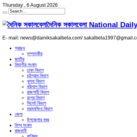
Thursday , 6 August 2026
দৈনিক সকালবেলা National Da
E- mail: news@dainiksakalbela.com/ sakalbela1997@gmail.
প্রচ্ছদ
সম্পাদকীয়
জাতীয়
বিভাগীয় সংবাদ
ঢাকা বিভাগ
চট্টগ্রাম বিভাগ
খুলনা বিভাগ
বরিশাল বিভাগ
রাজশাহী বিভাগ
রংপুর বিভাগ
সিলেট বিভাগ
ময়মনসিংহ বিভাগ
জেলা
উপজেলার খবর
বিশ্ব সংবাদ
রাজধানী
বাণিজ্য