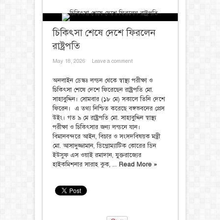
চিকিৎসা শেষে দেশে ফিরলেন
রাষ্ট্রপতি
May 18, 2026
Leave a comment
অনলাইন ডেস্কঃ লন্ডন থেকে স্বাস্থ্য পরীক্ষা ও
চিকিৎসা শেষে দেশে ফিরেছেন রাষ্ট্রপতি মো.
সাহাবুদ্দিন। সোমবার (১৮ মে) সকালে তিনি দেশে
ফিরেন। এ তথ্য নিশ্চিত করেছে বঙ্গভবনের প্রেস
উইং। গত ৯ মে রাষ্ট্রপতি মো. সাহাবুদ্দিন স্বাস্থ্য
পরীক্ষা ও চিকিৎসার জন্য লন্ডনে যান।
বিমানবন্দরে আইন, বিচার ও সংসদবিষয়ক মন্ত্রী
মো. আসাদুজ্জামান, ডিপ্লোম্যাটিক কোরের ডিন
ইউসুফ এস ওয়াই রমাদান, যুক্তরাজ্যের
হাইকমিশনার সারাহ কুক, ...
Read More »