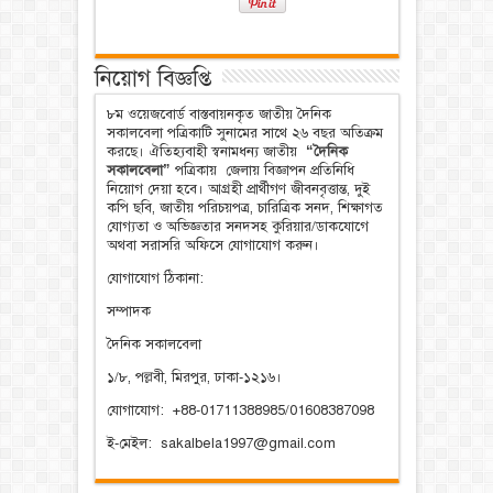
নিয়োগ বিজ্ঞপ্তি
৮ম ওয়েজবোর্ড বাস্তবায়নকৃত জাতীয় দৈনিক
সকালবেলা পত্রিকাটি সুনামের সাথে ২৬ বছর অতিক্রম
করছে। ঐতিহ্যবাহী স্বনামধন্য জাতীয়
“দৈনিক
সকালবেলা”
পত্রিকায় জেলায় বিজ্ঞাপন প্রতিনিধি
নিয়োগ দেয়া হবে। আগ্রহী প্রার্থীগণ জীবনবৃত্তান্ত, দুই
কপি ছবি, জাতীয় পরিচয়পত্র, চারিত্রিক সনদ, শিক্ষাগত
যোগ্যতা ও অভিজ্ঞতার সনদসহ কুরিয়ার/ডাকযোগে
অথবা সরাসরি অফিসে যোগাযোগ করুন।
যোগাযোগ ঠিকানা:
সম্পাদক
দৈনিক সকালবেলা
১/৮, পল্লবী, মিরপুর, ঢাকা-১২১৬।
যোগাযোগ: +88-01711388985/01608387098
ই-মেইল: sakalbela1997@gmail.com