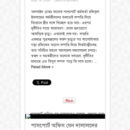
May 18, 2026
Leave a comment
অনলাইন ডেস্কঃ সাবেক পাসপোর্ট কর্মকর্তা রফিকুল
ইসলামের কর্মজীবনের শুরুতেই সম্পত্তি নিয়ে
বিরোধে স্ত্রীর সঙ্গে বিচ্ছেদ হয়ে যায়। এরপর
দুর্নীতির দায়ে কারাবরণ। শেষে হৃদরোগে
আকস্মিক মৃত্যু। এখানেই শেষ নয়। সম্প্রতি
একমাত্র পুত্রসন্তানের করুণ মৃত্যুর পর কালোটাকায়
গড়া রফিকের অঢেল সম্পত্তি নিয়ে নিকটাত্মীয়সহ
তার পরিচিত মহলে আলোচনা-সমালোচনা চলছে।
স্বজন ও সহকর্মীদের অনেকে বলছেন, দুর্নীতির
মাধ্যমে এত বিপুল সম্পদ গড়ে কি লাভ হলো। ...
Read More »
পাসপোর্ট অফিস যেন দালালদের