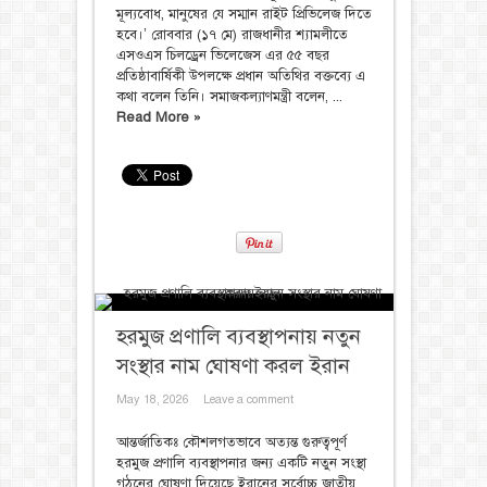
মূল্যবোধ, মানুষের যে সম্মান রাইট প্রিভিলেজ দিতে
হবে।’ রোববার (১৭ মে) রাজধানীর শ্যামলীতে
এসওএস চিলড্রেন ভিলেজেস এর ৫৫ বছর
প্রতিষ্ঠাবার্ষিকী উপলক্ষে প্রধান অতিথির বক্তব্যে এ
কথা বলেন তিনি। সমাজকল্যাণমন্ত্রী বলেন, ...
Read More »
হরমুজ প্রণালি ব্যবস্থাপনায় নতুন
সংস্থার নাম ঘোষণা করল ইরান
May 18, 2026
Leave a comment
আন্তর্জাতিকঃ কৌশলগতভাবে অত্যন্ত গুরুত্বপূর্ণ
হরমুজ প্রণালি ব্যবস্থাপনার জন্য একটি নতুন সংস্থা
গঠনের ঘোষণা দিয়েছে ইরানের সর্বোচ্চ জাতীয়