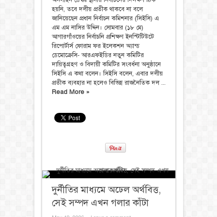
হয়নি, তবে দলীয় প্রতীক থাকবে না বলে
জানিয়েছেন প্রধান নির্বাচন কমিশনার (সিইসি) এ
এম এম নাসির উদ্দিন। সোমবার (১৮ মে)
আগারগাঁওয়ের নির্বাচনি প্রশিক্ষণ ইনস্টিটিউটে
রিপোর্টার্স ফোরাম ফর ইলেকশন অ্যান্ড
ডেমোক্রেসি- আরএফইডির নতুন কমিটির
দায়িত্বগ্রহণ ও বিদায়ী কমিটির সংবর্ধনা অনুষ্ঠানে
সিইসি এ কথা বলেন। সিইসি বলেন, এবার দলীয়
প্রতীক ব্যবহার না হলেও বিভিন্ন রাজনৈতিক দল ...
Read More »
দুর্নীতির মাধ্যমে অঢেল অর্থবিত্ত,
সেই সম্পদ এখন গলার কাঁটা