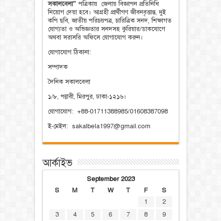
সকালবেলা”
পত্রিকায় জেলায় বিজ্ঞাপন প্রতিনিধি
নিয়োগ দেয়া হবে। আগ্রহী প্রার্থীগণ জীবনবৃত্তান্ত, দুই
কপি ছবি, জাতীয় পরিচয়পত্র, চারিত্রিক সনদ, শিক্ষাগত
যোগ্যতা ও অভিজ্ঞতার সনদসহ কুরিয়ার/ডাকযোগে
অথবা সরাসরি অফিসে যোগাযোগ করুন।
যোগাযোগ ঠিকানা:
সম্পাদক
দৈনিক সকালবেলা
১/৮, পল্লবী, মিরপুর, ঢাকা-১২১৬।
যোগাযোগ: +88-01711388985/01608387098
ই-মেইল: sakalbela1997@gmail.com
আর্কাইভ
September 2023
S
M
T
W
T
F
S
1
2
3
4
5
6
7
8
9