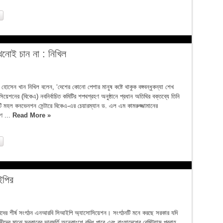
্ট্রপতি
 কখনোই চান না : নিখিল
োসেন খান নিখিল বলেন, ‘দেশের কোনো পেশার মানুষ কষ্টে থাকুক বঙ্গবন্ধুকন্যা শেখ
িয়েশনের (বিকেএ) নবনির্বাচিত কমিটির শপথগ্রহণ অনুষ্ঠানে প্রধান অতিথির বক্তব্যে তিনি
টি মহল কনভেনশন সেন্টারে বিকেএ-এর চেয়ারম্যান ড. এল এম কামরুজ্জামানের
হণ ...
Read More »
ইপির
সীদের শীর্ষ সংগঠন এনআরবি সিআইপি অ্যাসোসিয়েশন। সংগঠনটি মনে করছে সরকার যদি
দের মাঝে সরকারের ভাবমূর্তি অনেকাংশে বৃদ্ধি পাবে এবং বাংলাদেশের রেমিট্যান্স প্রবাহ