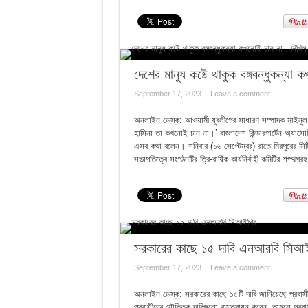
মেয়াদ পূর্ণ করতে পারেননি বাংলাদেশের যেসব রাষ
দেশের মানুষ কষ্টে থাকুক বঙ্গবন্ধুকন্যা
September 17, 2023
Leave a comment
অনলাইন ডেস্ক: আওয়ামী যুবলীগের সাধারণ সম্পাদক মাইনুল হ
হাসিনা তা কখনোই চান না।’ বাংলাদেশ কিন্ডারগার্টেন অ্যাসোস
এসব কথা বলেন। শনিবার (১৬ সেপ্টেম্বর) রাতে মিরপুরের সি
সভাপতিত্বে সংগঠনটির ত্রি-বার্ষিক কার্যনির্বাহী কমিটির শপথগ্র
সরকারের কাছে ১৫ দাবি এনআরবি সিআ
September 17, 2023
Leave a comment
অনলাইন ডেস্ক: সরকারের কাছে ১৫টি দাবি জানিয়েছে প্রবা
প্রবাসীদের যৌক্তিক দাবিগুলো বাস্তবায়ন করেন, তাহলে প্রবাসী