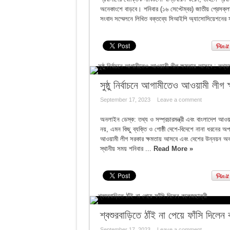
অনেকাংশে বাড়বে। শনিবার (১৬ সেপ্টেম্বর) জাতীয় প্রেসক্ল
সংবাদ সম্মেলনে লিখিত বক্তব্যে সিআইপি অ্যাসোসিয়েশনের 
সুষ্ঠু নির্বাচনে আগামীতেও আওয়ামী লীগ ক
September 17, 2023
Leave a comment
অনলাইন ডেস্ক: তথ্য ও সম্প্রচারমন্ত্রী এবং বাংলাদেশ আওয়া
নয়, এমন কিছু ব্যক্তি ও গোষ্ঠী দেশে-বিদেশে নানা ধরনের অপ
আওয়ামী লীগ সরকার ক্ষমতায় আসবে এবং দেশের উন্নয়ন অব্য
স্থানীয় সময় শনিবার ...
Read More »
শ্বশুরবাড়িতে ঠাঁই না পেয়ে ফাঁসি দিলেন
September 17, 2023
Leave a comment