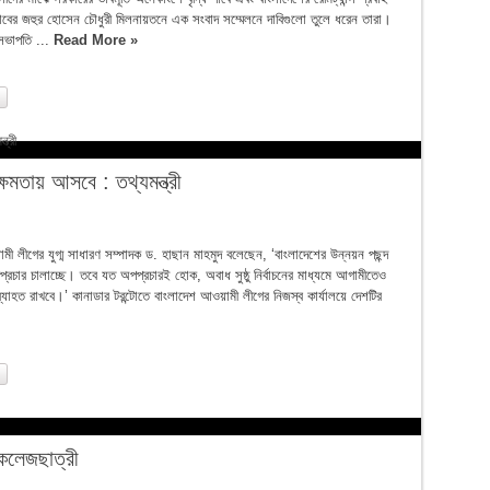
াবের জহুর হোসেন চৌধুরী মিলনায়তনে এক সংবাদ সম্মেলনে দাবিগুলো তুলে ধরেন তারা।
সভাপতি ...
Read More »
্ষমতায় আসবে : তথ্যমন্ত্রী
মী লীগের যুগ্ম সাধারণ সম্পাদক ড. হাছান মাহমুদ বলেছেন, ‘বাংলাদেশের উন্নয়ন পছন্দ
প্রচার চালাচ্ছে। তবে যত অপপ্রচারই হোক, অবাধ সুষ্ঠু নির্বাচনের মাধ্যমে আগামীতেও
াহত রাখবে।’ কানাডার টরন্টোতে বাংলাদেশ আওয়ামী লীগের নিজস্ব কার্যালয়ে দেশটির
 কলেজছাত্রী