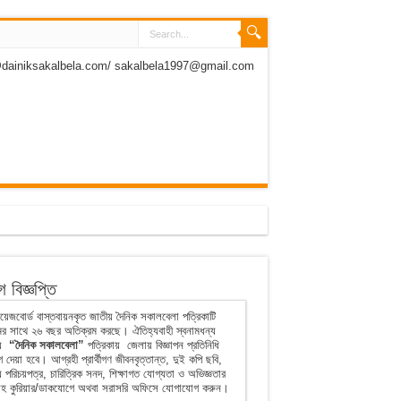
dainiksakalbela.com/ sakalbela1997@gmail.com
 বিজ্ঞপ্তি
েজবোর্ড বাস্তবায়নকৃত জাতীয় দৈনিক সকালবেলা পত্রিকাটি
ের সাথে ২৬ বছর অতিক্রম করছে। ঐতিহ্যবাহী স্বনামধন্য
ীয়
“দৈনিক সকালবেলা”
পত্রিকায় জেলায় বিজ্ঞাপন প্রতিনিধি
 দেয়া হবে। আগ্রহী প্রার্থীগণ জীবনবৃত্তান্ত, দুই কপি ছবি,
 পরিচয়পত্র, চারিত্রিক সনদ, শিক্ষাগত যোগ্যতা ও অভিজ্ঞতার
হ কুরিয়ার/ডাকযোগে অথবা সরাসরি অফিসে যোগাযোগ করুন।