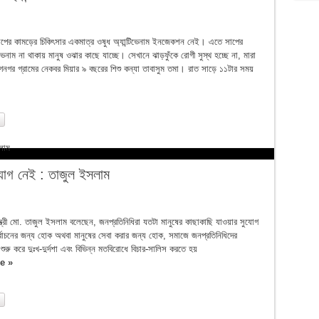
তাব্যবস্থা জোরদার
র্কতা
াপের কামড়ের চিকিৎসার একমাত্র ওষুধ অ্যান্টিভেনাম ইনজেকশন নেই। এতে সাপের
িভেনাম না থাকায় মানুষ ওঝার কাছে যাচ্ছে। সেখানে ঝাড়ফুঁকে রোগী সুস্থ হচ্ছে না, মারা
ে কথা হলো উপদেষ্টার
গনগর গ্রামের নেকবর মিয়ার ৯ বছরের শিশু কন্যা তাবাসুম তমা। রাত সাড়ে ১১টার সময়
া, কর্নেল অলি তার বাস্তব উদাহরণ
াওয়ার প্রবণতা কাজ করছে: তথ্যমন্ত্রী
ষয়ে বেরিয়ে এলো চাঞ্চল্যকর তথ্য
যোগ নেই : তাজুল ইসলাম
্টা
বদ্ধ হয়ে আছে: ভারপ্রাপ্ত স্পিকার
্ত্রী মো. তাজুল ইসলাম বলেছেন, জনপ্রতিনিধিরা যতটা মানুষের কাছাকাছি যাওয়ার সুযোগ
র্বাচনের জন্য হোক অথবা মানুষের সেবা করার জন্য হোক, সমাজে জনপ্রতিনিধিদের
নয়: রাষ্ট্রদূত মুশফিক
ু করে দুঃখ-দুর্দশা এবং বিভিন্ন মতবিরোধে বিচার-সালিস করতে হয়
e »
ারে ফিরল প্রায় ১ কোটি ৮০ লাখ টাকা
ছে: মির্জা ফখরুল