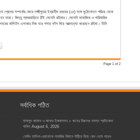
 প্রেমের সম্পর্কের জেরে লক্ষ্মীপুরের ইব্রাহীম হৃদয়ের (২৪) সঙ্গে মুঠোফোনে পরিচয় থেকে
হন তারা। কিন্তু শ্বশুরবাড়িতে ঠাঁই মেলেনি রহিমার। মেলেনি সামাজিক ও পারিবারিক
 শহরের বার্লিংটন এলাকার নিজ ঘরে গলায় ফাঁস দিয়ে আত্মহত্যা করেছেন রহিমা। তিনি
Page 1 of 2
সর্বাধিক পঠিত
মাকসুদ কামাল ও জাফর ইকবালসহ ৮ জনের বিরুদ্ধে তদন্ত প্রতিবেদন
দাখিল
August 6, 2026
সেদিন হাসিনা-রেহানাকে সামরিক বিমানে উঠিয়ে দিয়ে কেন নেমে পড়েন