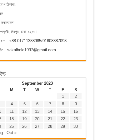
যোগ ঠিকানা:
দক
ক সকালবেলা
পল্লবী, মিরপুর, ঢাকা-১২১৬।
াযোগ: +88-01711388985/01608387098
েইল: sakalbela1997@gmail.com
াইভ
September 2023
S
M
T
W
T
F
S
1
2
4
5
6
7
8
9
0
11
12
13
14
15
16
7
18
19
20
21
22
23
4
25
26
27
28
29
30
ug
Oct »