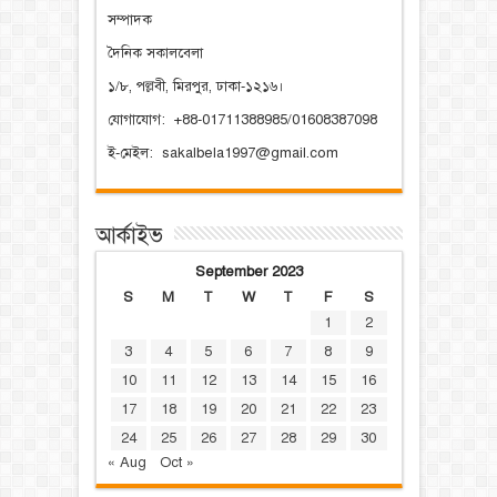
সম্পাদক
দৈনিক সকালবেলা
১/৮, পল্লবী, মিরপুর, ঢাকা-১২১৬।
যোগাযোগ: +88-01711388985/01608387098
ই-মেইল: sakalbela1997@gmail.com
আর্কাইভ
September 2023
S
M
T
W
T
F
S
1
2
3
4
5
6
7
8
9
10
11
12
13
14
15
16
17
18
19
20
21
22
23
24
25
26
27
28
29
30
« Aug
Oct »